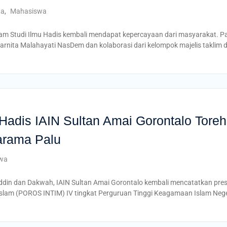
ta
,
Mahasiswa
m Studi Ilmu Hadis kembali mendapat kepercayaan dari masyarakat. P
arnita Malahayati NasDem dan kolaborasi dari kelompok majelis takli
Hadis IAIN Sultan Amai Gorontalo Tor
arama Palu
wa
uddin dan Dakwah, IAIN Sultan Amai Gorontalo kembali mencatatkan pr
i Islam (POROS INTIM) IV tingkat Perguruan Tinggi Keagamaan Islam Neg