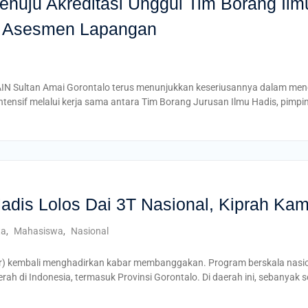
nuju Akreditasi Unggul Tim Borang Ilm
i Asesmen Lapangan
IAIN Sultan Amai Gorontalo terus menunjukkan keseriusannya dalam m
intensif melalui kerja sama antara Tim Borang Jurusan Ilmu Hadis, pimp
dis Lolos Dai 3T Nasional, Kiprah Kamp
ta
,
Mahasiswa
,
Nasional
luar) kembali menghadirkan kabar membanggakan. Program berskala nasi
aerah di Indonesia, termasuk Provinsi Gorontalo. Di daerah ini, sebanyak 