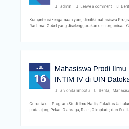
admin
Leave a comment
Beri
Kompetensi keagamaan yang dimiliki mahasiswa Progra
Rachmat Gobel yang diselenggarakan oleh organisasi G
Mahasiswa Prodi Ilmu 
JUL
16
INTIM IV di UIN Datok
alvionita limbotu
Berita
,
Mahasis
Gorontalo – Program Studi Ilmu Hadis, Fakultas Ushul
pada ajang Pekan Olahraga, Riset, Olimpiade, dan Sen