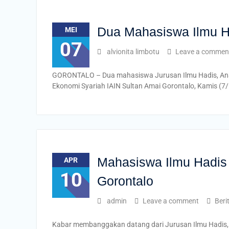
Dua Mahasiswa Ilmu Ha
MEI
07
alvionita limbotu
Leave a commen
GORONTALO – Dua mahasiswa Jurusan Ilmu Hadis, Ananda
Ekonomi Syariah IAIN Sultan Amai Gorontalo, Kamis (7/
Mahasiswa Ilmu Hadis 
APR
10
Gorontalo
admin
Leave a comment
Beri
Kabar membanggakan datang dari Jurusan Ilmu Hadis, 