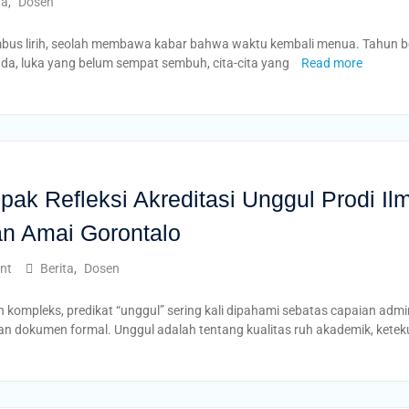
ta
,
Dosen
mbus lirih, seolah membawa kabar bahwa waktu kembali menua. Tahun b
nda, luka yang belum sempat sembuh, cita-cita yang
Read more
k Refleksi Akreditasi Unggul Prodi Il
an Amai Gorontalo
nt
Berita
,
Dosen
n kompleks, predikat “unggul” sering kali dipahami sebatas capaian adm
dan dokumen formal. Unggul adalah tentang kualitas ruh akademik, k