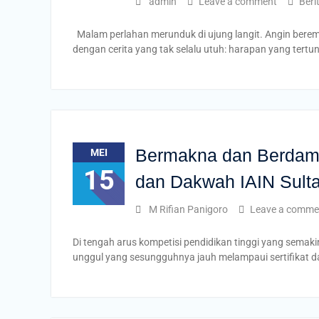
admin
Leave a comment
Beri
Malam perlahan merunduk di ujung langit. Angin bere
dengan cerita yang tak selalu utuh: harapan yang tertu
Bermakna dan Berdampa
MEI
15
dan Dakwah IAIN Sult
M Rifian Panigoro
Leave a comme
Di tengah arus kompetisi pendidikan tinggi yang semaki
unggul yang sesungguhnya jauh melampaui sertifikat 