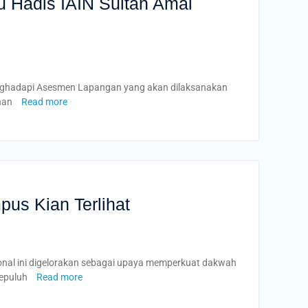
u Hadis IAIN Sultan Amai
enghadapi Asesmen Lapangan yang akan dilaksanakan
inan
Read more
us Kian Terlihat
onal ini digelorakan sebagai upaya memperkuat dakwah
sepuluh
Read more