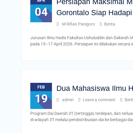
Persiapan Maksimal Me
APR
04
Gorontalo Siap Hadap
M Rifian Panigoro
Berita
Jurusan Ilmu Hadis Fakultas Ushuluddin dan Dakwah 
pada 15–17 April 2026. Persiapan ini dilakukan secara 
Dua Mahasiswa Ilmu Ha
FEB
19
admin
Leave a comment
Beri
Program Dai Daerah 3T (tertinggal, terdepan, dan ter
di wilayah 3T melalui pendistribusian dai ke berbagai d