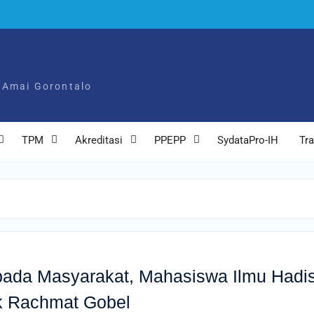
 Amai Gorontalo
TPM
Akreditasi
PPEPP
SydataPro-IH
Tra
ada Masyarakat, Mahasiswa Ilmu Hadis
k Rachmat Gobel