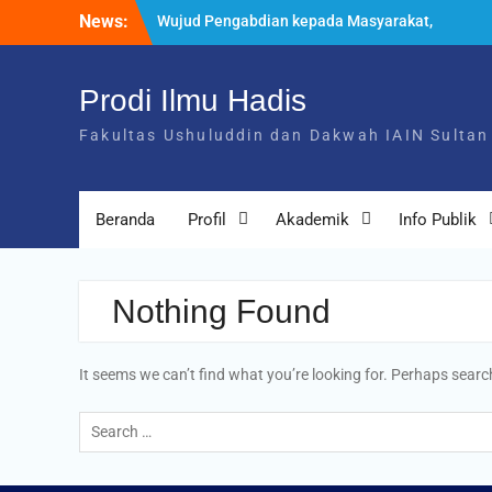
Skip
News:
Wujud Pengabdian kepada Masyarakat,
to
Mahasiswa Ilmu Hadis Pimpin Doa dan
content
Yasinan untuk Almarhum Bapak Rachmat
Gobel
Prodi Ilmu Hadis
Mahasiswa Prodi Ilmu Hadis IAIN Sultan
Fakultas Ushuluddin dan Dakwah IAIN Sultan
Amai Gorontalo Torehkan Prestasi pada
POROS INTIM IV di UIN Datokarama Palu
Program Studi Ilmu Hadis Gelar Kegiatan
Penguatan Program Studi Unggul untuk
Beranda
Profil
Akademik
Info Publik
Memperkuat Sinergi Sivitas Akademika
Nothing Found
It seems we can’t find what you’re looking for. Perhaps searc
Search
for: