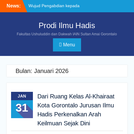
News:
Wujud Pengabdian kepada
Masyarakat, Mahasiswa
Ilmu Hadis Pimpin Doa dan
Prodi Ilmu Hadis
Yasinan untuk Almarhum
Bapak Rachmat Gobel
Fakultas Ushuluddin dan Dakwah IAIN Sultan Amai Gorontalo
Mahasiswa Prodi Ilmu
Hadis IAIN Sultan Amai
Menu
Gorontalo Torehkan
Prestasi pada POROS
INTIM IV di UIN
Datokarama Palu
Bulan:
Januari 2026
Program Studi Ilmu Hadis
Gelar Kegiatan Penguatan
Program Studi Unggul
untuk Memperkuat Sinergi
Dari Ruang Kelas Al-Khairaat
JAN
Sivitas Akademika
31
Kota Gorontalo Jurusan Ilmu
Hadis Perkenalkan Arah
Keilmuan Sejak Dini