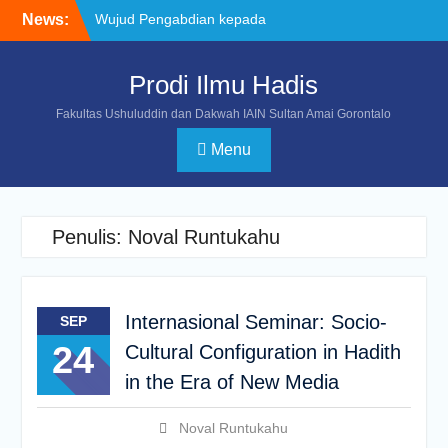
News:
Wujud Pengabdian kepada
Masyarakat, Mahasiswa
Ilmu Hadis Pimpin Doa dan
Prodi Ilmu Hadis
Yasinan untuk Almarhum
Bapak Rachmat Gobel
Fakultas Ushuluddin dan Dakwah IAIN Sultan Amai Gorontalo
Mahasiswa Prodi Ilmu
Hadis IAIN Sultan Amai
Menu
Gorontalo Torehkan
Prestasi pada POROS
INTIM IV di UIN
Datokarama Palu
Penulis:
Noval Runtukahu
Program Studi Ilmu Hadis
Gelar Kegiatan Penguatan
Program Studi Unggul
untuk Memperkuat Sinergi
Internasional Seminar: Socio-
SEP
Sivitas Akademika
24
Cultural Configuration in Hadith
in the Era of New Media
Noval Runtukahu