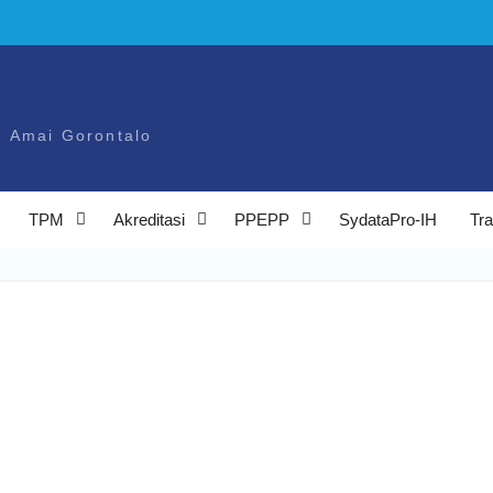
n Amai Gorontalo
TPM
Akreditasi
PPEPP
SydataPro-IH
Tra