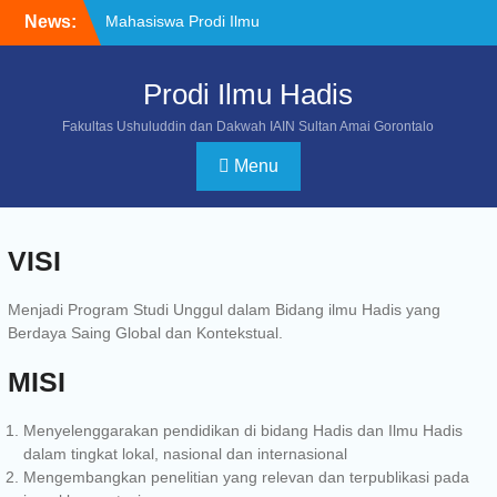
Skip
News:
Mahasiswa Prodi Ilmu
to
Hadis IAIN Sultan Amai
content
Gorontalo Torehkan
Prodi Ilmu Hadis
Prestasi pada POROS
INTIM IV di UIN
Fakultas Ushuluddin dan Dakwah IAIN Sultan Amai Gorontalo
Datokarama Palu
Program Studi Ilmu Hadis
Menu
Gelar Kegiatan Penguatan
Program Studi Unggul
untuk Memperkuat Sinergi
VISI
Sivitas Akademika
Wujud Pengabdian kepada
Masyarakat, Mahasiswa
Menjadi Program Studi Unggul dalam Bidang ilmu Hadis yang
Ilmu Hadis Pimpin Doa dan
Berdaya Saing Global dan Kontekstual.
Yasinan untuk Almarhum
Bapak Rachmat Gobel
MISI
Menyelenggarakan pendidikan di bidang Hadis dan Ilmu Hadis
dalam tingkat lokal, nasional dan internasional
Mengembangkan penelitian yang relevan dan terpublikasi pada