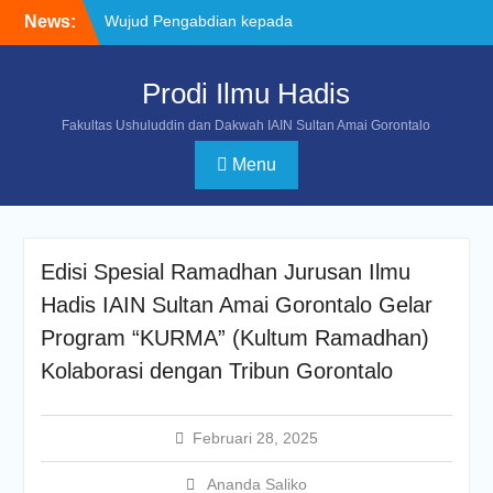
News:
Wujud Pengabdian kepada
Masyarakat, Mahasiswa
Ilmu Hadis Pimpin Doa dan
Prodi Ilmu Hadis
Yasinan untuk Almarhum
Bapak Rachmat Gobel
Fakultas Ushuluddin dan Dakwah IAIN Sultan Amai Gorontalo
Mahasiswa Prodi Ilmu
Hadis IAIN Sultan Amai
Menu
Gorontalo Torehkan
Prestasi pada POROS
INTIM IV di UIN
Datokarama Palu
Edisi Spesial Ramadhan Jurusan Ilmu
Program Studi Ilmu Hadis
Gelar Kegiatan Penguatan
Hadis IAIN Sultan Amai Gorontalo Gelar
Program Studi Unggul
Program “KURMA” (Kultum Ramadhan)
untuk Memperkuat Sinergi
Kolaborasi dengan Tribun Gorontalo
Sivitas Akademika
Februari 28, 2025
Ananda Saliko